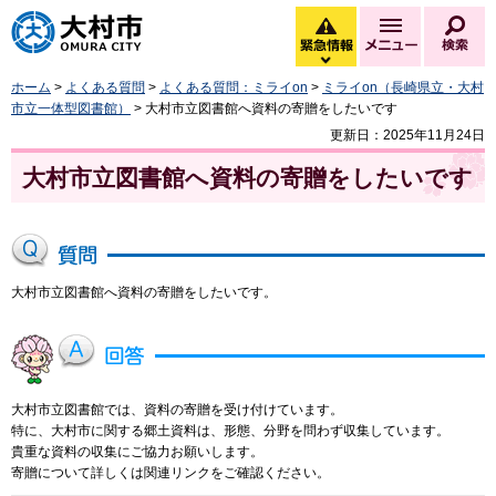
大村市
緊急情報
メニュー
検
緊急情報を開く
ホーム
>
よくある質問
>
よくある質問：ミライon
>
ミライon（長崎県立・大村
市立一体型図書館）
> 大村市立図書館へ資料の寄贈をしたいです
更新日：2025年11月24日
大村市立図書館へ資料の寄贈をしたいです
大村市立図書館へ資料の寄贈をしたいです。
大村市立図書館では、資料の寄贈を受け付けています。
特に、大村市に関する郷土資料は、形態、分野を問わず収集しています。
貴重な資料の収集にご協力お願いします。
寄贈について詳しくは関連リンクをご確認ください。