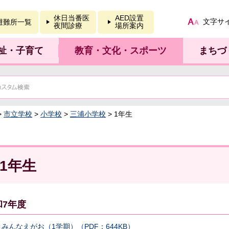
報を開く
休日当番医
AED設置
文字サ
避難所一覧
夜間診療
場所案内
祉・子育て
教育・文化・スポーツ
まちづ
>
市立学校
>
小学校
>
三浦小学校
> 1年生
1年生
和7年度
みんなえがお（1学期）（PDF：644KB）