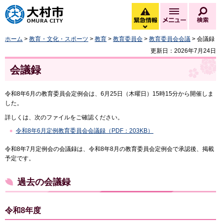
大村市
緊急情報
メニュー
検
緊急情報を開く
ホーム
>
教育・文化・スポーツ
>
教育
>
教育委員会
>
教育委員会会議
> 会議録
更新日：2026年7月24日
会議録
令和8年6月の教育委員会定例会は、6月25日（木曜日）15時15分から開催しま
した。
詳しくは、次のファイルをご確認ください。
令和8年6月定例教育委員会会議録（PDF：203KB）
令和8年7月定例会の会議録は、令和8年8月の教育委員会定例会で承認後、掲載
予定です。
過去の会議録
令和8年度