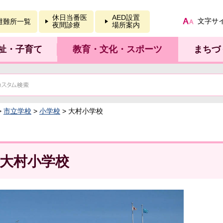
報を開く
休日当番医
AED設置
文字サ
避難所一覧
夜間診療
場所案内
祉・子育て
教育・文化・スポーツ
まちづ
>
市立学校
>
小学校
> 大村小学校
大村小学校