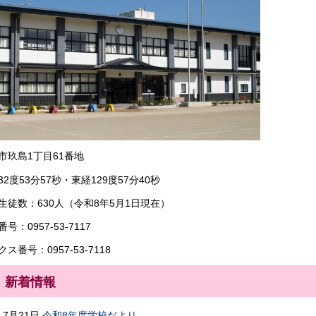
市玖島1丁目61番地
32度53分57秒・東経129度57分40秒
生徒数：630人（令和8年5月1日現在）
号：0957-53-7117
ス番号：0957-53-7118
新着情報
7月21日
令和8年度学校だより