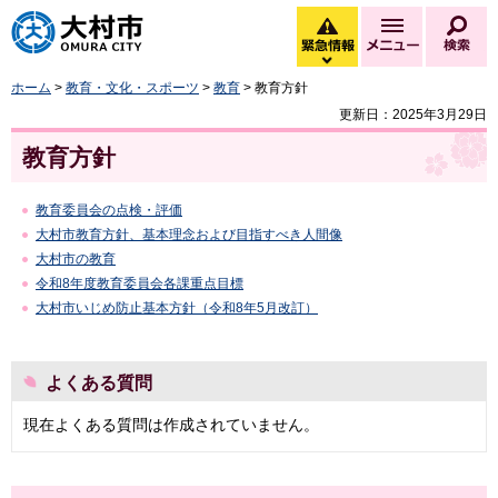
大村市
緊急情報
メニュー
検
緊急情報を開く
ホーム
>
教育・文化・スポーツ
>
教育
> 教育方針
更新日：2025年3月29日
教育方針
教育委員会の点検・評価
大村市教育方針、基本理念および目指すべき人間像
大村市の教育
令和8年度教育委員会各課重点目標
大村市いじめ防止基本方針（令和8年5月改訂）
よくある質問
現在よくある質問は作成されていません。