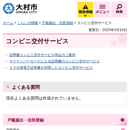
大村市
緊急情報
メニュー
検
緊急情報を開く
ホーム
>
くらしの情報
>
戸籍届出・住民登録
> コンビニ交付サービス
更新日：2025年3月10日
コンビニ交付サービス
証明書コンビニ交付サービス停止のご案内
マイナンバーカードによる証明書のコンビニ交付サービス
スマホ用電子証明書を利用したコンビニ交付サービス
よくある質問
現在よくある質問は作成されていません。
戸籍届出・住民登録