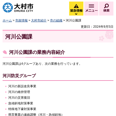
大村市
緊急情報
メニュー
検
緊急情報を開く
ホーム
>
市政情報
>
大村市紹介
>
市の組織
> 河川公園課
更新日：2024年9月5日
河川公園課
河川公園課の業務内容紹介
河川公園課は4グループあり、次の業務を行っています。
河川防災グループ
河川の新設改良事業
河川の維持管理
河川の災害復旧
急傾斜地対策事業
特殊地下壕対策事業
県営事業の連絡調整（河川・急傾斜地）