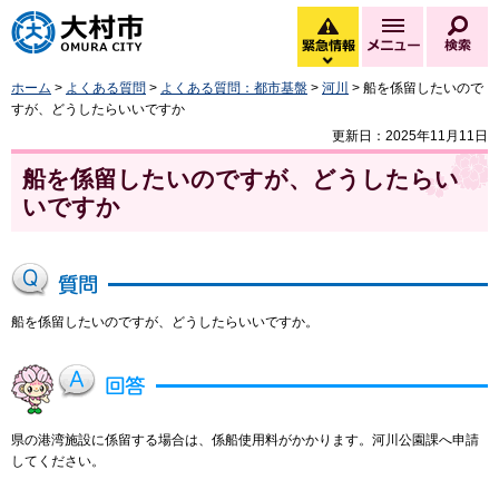
大村市
緊急情報
メニュー
検
緊急情報を開く
ホーム
>
よくある質問
>
よくある質問：都市基盤
>
河川
> 船を係留したいので
すが、どうしたらいいですか
更新日：2025年11月11日
船を係留したいのですが、どうしたらい
いですか
船を係留したいのですが、どうしたらいいですか。
県の港湾施設に係留する場合は、係船使用料がかかります。河川公園課へ申請
してください。