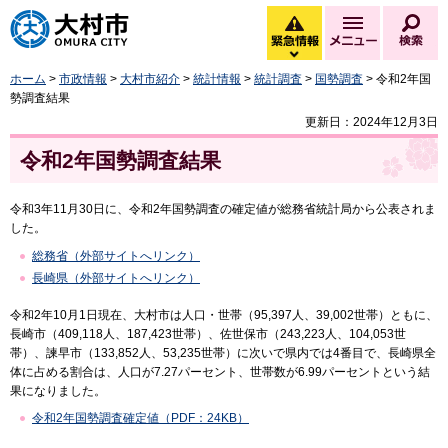
大村市
緊急情報
メニュー
検
緊急情報を開く
ホーム
>
市政情報
>
大村市紹介
>
統計情報
>
統計調査
>
国勢調査
> 令和2年国
勢調査結果
更新日：2024年12月3日
令和2年国勢調査結果
令和3年11月30日に、令和2年国勢調査の確定値が総務省統計局から公表されま
した。
総務省（外部サイトへリンク）
長崎県（外部サイトへリンク）
令和2年10月1日現在、大村市は人口・世帯（95,397人、39,002世帯）ともに、
長崎市（409,118人、187,423世帯）、佐世保市（243,223人、104,053世
帯）、諫早市（133,852人、53,235世帯）に次いで県内では4番目で、長崎県全
体に占める割合は、人口が7.27パーセント、世帯数が6.99パーセントという結
果になりました。
令和2年国勢調査確定値（PDF：24KB）