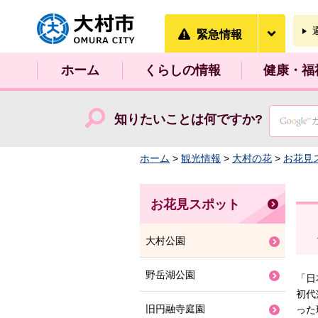
大村市
緊急情
緊急情報
ホーム
くらしの情報
健康・福
知りたいことは何ですか?
ホーム
>
観光情報
>
大村の花
>
お花見
お花見スポット
大村公園
野岳湖公園
「日
初代
旧円融寺庭園
った