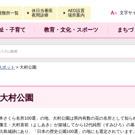
報を開く
休日当番医
AED設置
文字サ
避難所一覧
夜間診療
場所案内
祉・子育て
教育・文化・スポーツ
まちづ
スポット
> 大村公園
大村公園
本さくら名所100選」の地、大村公園は県内有数の花の名所として知られ
藩主・大村喜前（よしあき）が築城してから12代純熈（すみひろ）の幕
玖島城跡にあり、「日本の歴史公園100選」の地にも選定されています