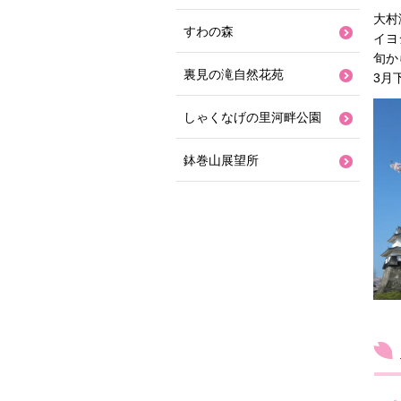
大村
すわの森
イヨ
旬か
裏見の滝自然花苑
3月
しゃくなげの里河畔公園
鉢巻山展望所