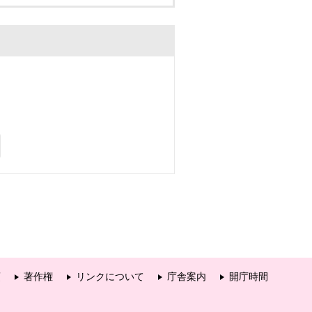
項
著作権
リンクについて
庁舎案内
開庁時間