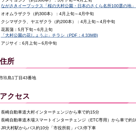
ながさきイーブックス「桜の大村公園・日本のさくら名所100選の地
オオムラザクラ（約300本）：4月上旬～4月中旬
クシマザクラ、ヤエザクラ（約200本）：4月上旬～4月中旬
花菖蒲：5月下旬～6月上旬
「大村公園の花しょうぶ」チラシ（PDF：4.33MB)
アジサイ：6月上旬～6月中旬
住所
市玖島1丁目43番地
アクセス
長崎自動車道大村インターチェンジから車で約15分
長崎自動車道木場スマートインターチェンジ（ETC専用）から車で約1
JR大村駅からバス約10分「市役所前」バス停下車