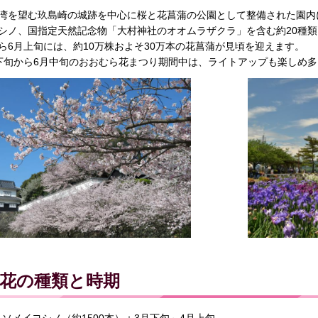
湾を望む玖島崎の城跡を中心に桜と花菖蒲の公園として整備された園内
シノ、国指定天然記念物「大村神社のオオムラザクラ」を含む約20種類
ら6月上旬には、約10万株およそ30万本の花菖蒲が見頃を迎えます。
下旬から6月中旬のおおむら花まつり期間中は、ライトアップも楽しめ
花の種類と時期
ソメイヨシノ（約1500本）：3月下旬～4月上旬