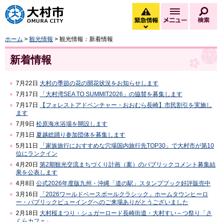
大村市
緊急情報
メニュー
検
緊急情報を開く
ホーム
>
観光情報
> 観光情報：新着情報
新着情報
7月22日
大村の季節の花の開花状況をお知らせします
7月17日
「大村湾SEA TO SUMMIT2026」の協賛を募集します
7月17日
【フォレストアドベンチャー・おおむら長崎】市民割引を実施し
ます
7月9日
松原海水浴場を開設します
7月1日
夏越総踊り参加団体を募集します
5月11日
「家族旅行におすすめな穴場国内旅行先TOP30」で大村市が第10
位にランクイン
4月20日
第2期観光交流まちづくり計画（案）のパブリックコメント募集結
果を公表します
4月8日
公式2026年度版九州・沖縄「道の駅」スタンプブック好評販売中
3月16日
「2026ワールドベースボールクラシック」ホームタウンヒーロ
ー・パブリックビューイングへのご来場ありがとうございました
2月18日
大村桜まつり・シュガーロード長崎街道・大村すい～つ祭り「さ
くらカフェ」