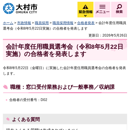
大村市
緊急情報
メニュー
検
緊急情報を開く
ホーム
>
市政情報
>
職員採用
>
職員採用情報
>
合格者発表
> 会計年度任用職員
選考会（令和8年5月22日実施）の合格者を発表します
更新日：2026年5月26日
会計年度任用職員選考会（令和8年5月22日
実施）の合格者を発表します
令和8年5月22日（金曜日）に実施した会計年度任用職員選考会の合格者を発表
します。
職種：窓口受付業務および一般事務／収納課
合格者の受付番号：D02
よくある質問