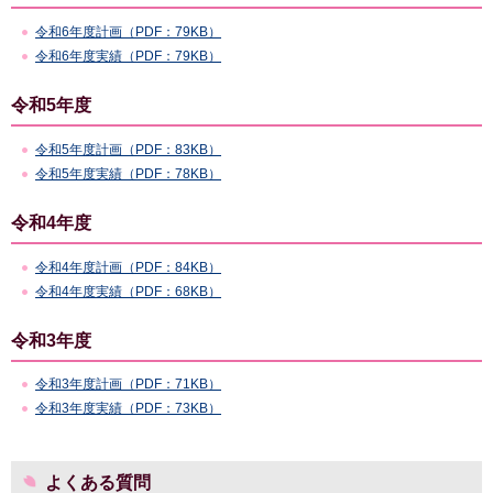
令和6年度計画（PDF：79KB）
令和6年度実績（PDF：79KB）
令和5年度
令和5年度計画（PDF：83KB）
令和5年度実績（PDF：78KB）
令和4年度
令和4年度計画（PDF：84KB）
令和4年度実績（PDF：68KB）
令和3年度
令和3年度計画（PDF：71KB）
令和3年度実績（PDF：73KB）
よくある質問