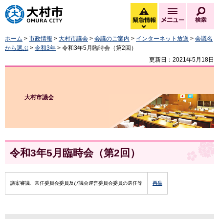
大村市
緊急情報
メニュー
検
緊急情報を開く
ホーム
>
市政情報
>
大村市議会
>
会議のご案内
>
インターネット放送
>
会議名
から選ぶ
>
令和3年
> 令和3年5月臨時会（第2回）
更新日：2021年5月18日
大村市議会
令和3年5月臨時会（第2回）
議案審議、常任委員会委員及び議会運営委員会委員の選任等
再生