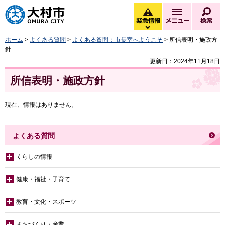
大村市
緊急情報
メニュー
検
緊急情報を開く
ホーム
>
よくある質問
>
よくある質問：市長室へようこそ
> 所信表明・施政方
針
更新日：2024年11月18日
所信表明・施政方針
現在、情報はありません。
よくある質問
くらしの情報
健康・福祉・子育て
教育・文化・スポーツ
まちづくり・産業