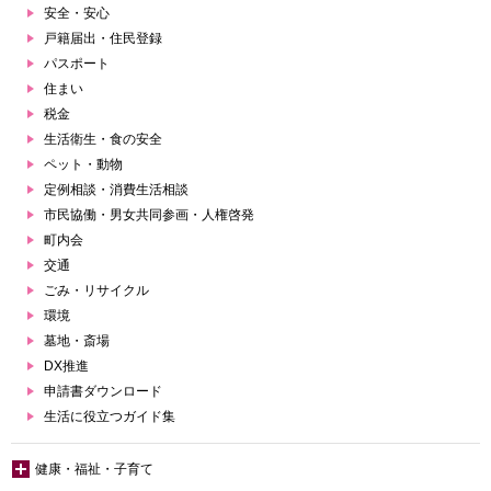
安全・安心
戸籍届出・住民登録
パスポート
住まい
税金
生活衛生・食の安全
ペット・動物
定例相談・消費生活相談
市民協働・男女共同参画・人権啓発
町内会
交通
ごみ・リサイクル
環境
墓地・斎場
DX推進
申請書ダウンロード
生活に役立つガイド集
健康・福祉・子育て