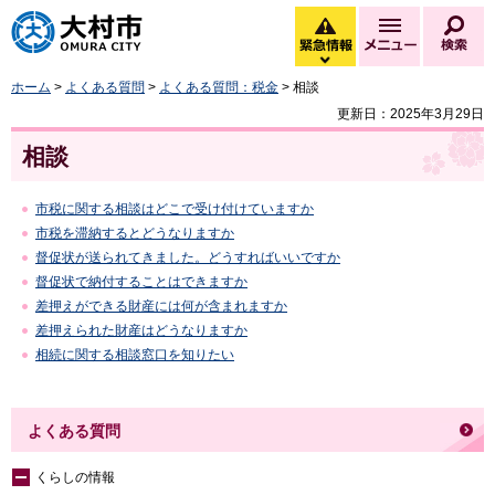
大村市
緊急情報
メニュー
検
緊急情報を開く
ホーム
>
よくある質問
>
よくある質問：税金
> 相談
更新日：2025年3月29日
相談
市税に関する相談はどこで受け付けていますか
市税を滞納するとどうなりますか
督促状が送られてきました。どうすればいいですか
督促状で納付することはできますか
差押えができる財産には何が含まれますか
差押えられた財産はどうなりますか
相続に関する相談窓口を知りたい
よくある質問
くらしの情報