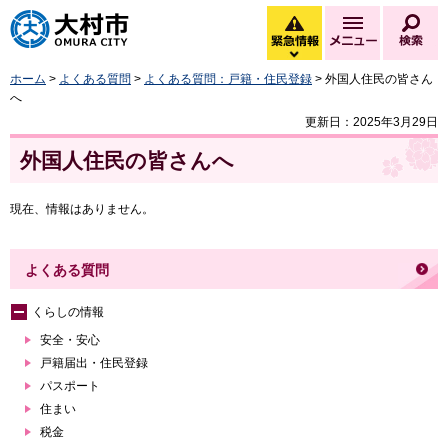
大村市
緊急情報
メニュー
検
緊急情報を開く
ホーム
>
よくある質問
>
よくある質問：戸籍・住民登録
> 外国人住民の皆さん
へ
更新日：2025年3月29日
外国人住民の皆さんへ
現在、情報はありません。
よくある質問
くらしの情報
安全・安心
戸籍届出・住民登録
パスポート
住まい
税金