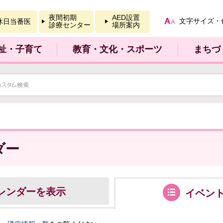
報を開く
夜間初期
AED設置
文字サイズ・
休日当番医
診療センター
場所案内
祉・子育て
教育・文化・スポーツ
まちづ
ダー
レンダーを表示
イベン