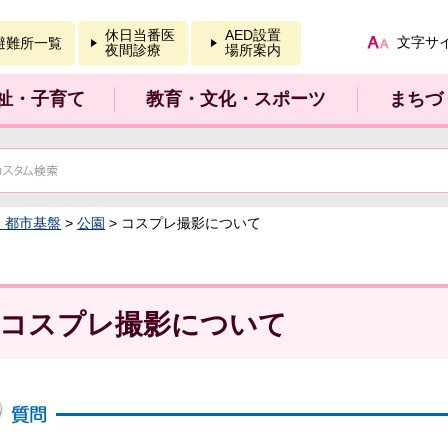
報を開く
休日当番医
AED設置
文字サ
避難所一覧
夜間診療
場所案内
祉・子育て
教育・文化・スポーツ
まちづ
：都市基盤
>
公園
> コスプレ撮影について
コスプレ撮影について