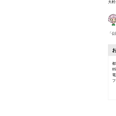
大村
「公
都
8
電
フ