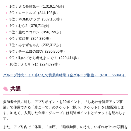
1位：STC長崎第一（1,319,174歩）
2位：ロートルズ（844,193歩）
3位：MOMOクラブ（537,150歩）
4位：むら2（379,711歩）
5位：雅なココロン（356,159歩）
6位：克己丼（354,380歩）
7位：みすずちゃん（232,312歩）
8位：チームほのぼの（230,850歩）
9位：動いてから考えよ～で！（229,414歩）
10位：STCそうむ（224,699歩）
グループ対抗：よく歩いたで賞最終結果（全グループ順位）（PDF：660KB）
共通
参加者全員に対し、アプリポイントを20ポイント、「しあわせ健康アップ事
業」で使用できる「歩こーで」のチケット（以下、チケット）を1枚配布しま
す。加えて、入賞した企業・グループには別途ポイントとチケットを配布しま
す。
また、アプリ内で「体重」「血圧」「睡眠時間」のうち、いずれか1つの項目を