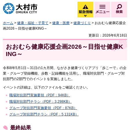
大村市
緊急情報
メニュー
検
緊急情報を開く
ホーム
>
健康・福祉・子育て
>
健康・医療
>
健康づくり
> おおむら健康応援企
画2026～目指せ健康KING～
更新日：2026年6月18日
おおむら健康応援企画2026～目指せ健康K
ING～
令和8年5月1日～31日の1カ月間、ながさき健康づくりアプリ「歩こーで」の企
業・グループ登録機能、歩数・記録機能を活用し、職場対抗部門・グループ対
抗部門の2部門でのイベントを実施しました。
イベントの詳細は、以下のファイルをご確認ください。
職場対抗部門実施要領（PDF：94KB）
職場対抗部門チラシ（PDF：3,298KB）
グループ対抗部門実施要領（PDF：87KB）
グループ対抗部門チラシ（PDF：5,131KB）
最終結果