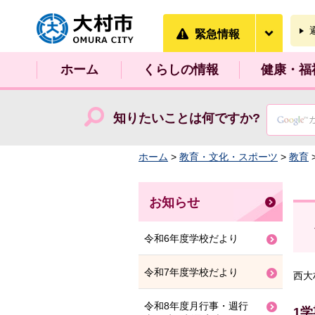
大村市
緊急情
緊急情報
ホーム
くらしの情報
健康・福
知りたいことは何ですか?
ホーム
>
教育・文化・スポーツ
>
教育
お知らせ
令和6年度学校だより
令和7年度学校だより
西大
令和8年度月行事・週行
1学