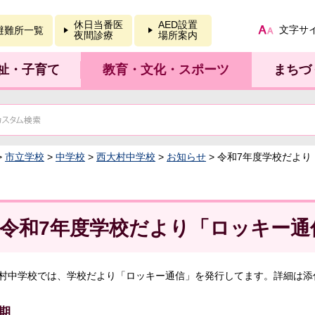
報を開く
休日当番医
AED設置
文字サ
避難所一覧
夜間診療
場所案内
祉・子育て
教育・文化・スポーツ
まちづ
>
市立学校
>
中学校
>
西大村中学校
>
お知らせ
> 令和7年度学校だより
令和7年度学校だより「ロッキー通
村中学校では、学校だより「ロッキー通信」を発行してます。詳細は添付
期