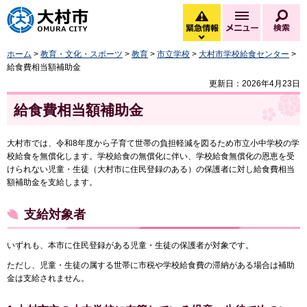
大村市
緊急情報
メニュー
検
緊急情報を開く
ホーム
>
教育・文化・スポーツ
>
教育
>
市立学校
>
大村市学校給食センター
>
給食費相当額補助金
更新日：2026年4月23日
給食費相当額補助金
大村市では、令和8年度から子育て世帯の負担軽減を図るため市立小中学校の学
校給食を無償化します。学校給食の無償化に伴い、学校給食無償化の恩恵を受
けられない児童・生徒（大村市に住民登録のある）の保護者に対し給食費相当
額補助金を支給します。
支給対象者
いずれも、本市に住民登録がある児童・生徒の保護者が対象です。
ただし、児童・生徒の属する世帯に市税や学校給食費の滞納がある場合は補助
金は支給されません。