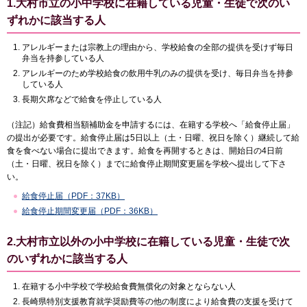
1.大村市立の小中学校に在籍している児童・生徒で次のい
ずれかに該当する人
アレルギーまたは宗教上の理由から、学校給食の全部の提供を受けず毎日
弁当を持参している人
アレルギーのため学校給食の飲用牛乳のみの提供を受け、毎日弁当を持参
している人
長期欠席などで給食を停止している人
（注記）給食費相当額補助金を申請するには、在籍する学校へ「給食停止届」
の提出が必要です。給食停止届は5日以上（土・日曜、祝日を除く）継続して給
食を食べない場合に提出できます。給食を再開するときは、開始日の4日前
（土・日曜、祝日を除く）までに給食停止期間変更届を学校へ提出して下さ
い。
給食停止届（PDF：37KB）
給食停止期間変更届（PDF：36KB）
2.大村市立以外の小中学校に在籍している児童・生徒で次
のいずれかに該当する人
在籍する小中学校で学校給食費無償化の対象とならない人
長崎県特別支援教育就学奨励費等の他の制度により給食費の支援を受けて