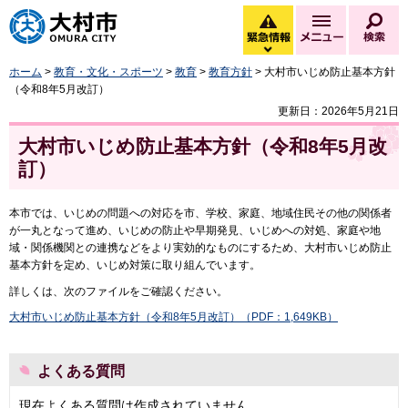
大村市
緊急情報
メニュー
検
緊急情報を開く
ホーム
>
教育・文化・スポーツ
>
教育
>
教育方針
> 大村市いじめ防止基本方針
（令和8年5月改訂）
更新日：2026年5月21日
大村市いじめ防止基本方針（令和8年5月改
訂）
本市では、いじめの問題への対応を市、学校、家庭、地域住民その他の関係者
が一丸となって進め、いじめの防止や早期発見、いじめへの対処、家庭や地
域・関係機関との連携などをより実効的なものにするため、大村市いじめ防止
基本方針を定め、いじめ対策に取り組んでいます。
詳しくは、次のファイルをご確認ください。
大村市いじめ防止基本方針（令和8年5月改訂）（PDF：1,649KB）
よくある質問
現在よくある質問は作成されていません。