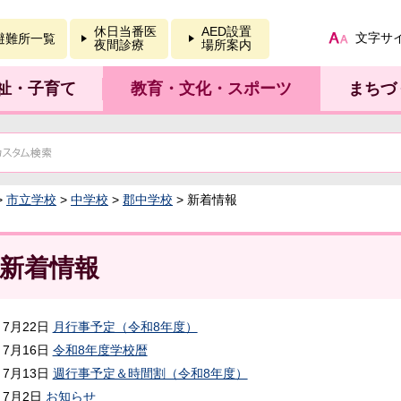
報を開く
休日当番医
AED設置
文字サ
避難所一覧
夜間診療
場所案内
祉・子育て
教育・文化・スポーツ
まちづ
>
市立学校
>
中学校
>
郡中学校
> 新着情報
新着情報
7月22日
月行事予定（令和8年度）
7月16日
令和8年度学校暦
7月13日
週行事予定＆時間割（令和8年度）
7月2日
お知らせ