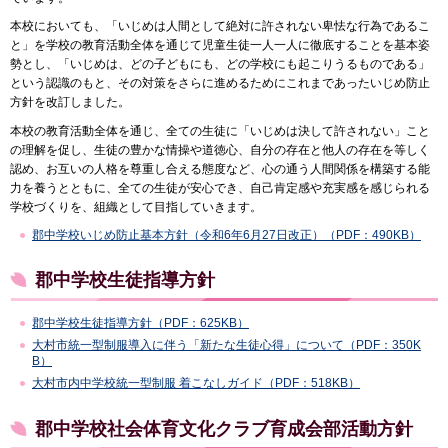
本校においても、「いじめは人間として絶対に許されない卑怯な行為であるこ
と」を学校の教育活動全体を通じて児童生徒一人一人に徹底することを基本姿
勢とし、「いじめは、どの子どもにも、どの学校にも起こりうるものである」
という認識のもと、その対策をさらに進めるためにこれまであったいじめ防止
方針を改訂しました。
本校の教育活動全体を通じ、全ての生徒に「いじめは決して許されない」こと
の理解を促し、生徒の豊かな情操や道徳心、自分の存在と他人の存在を等しく
認め、お互いの人格を尊重し合える態度など、心の通う人間関係を構築する能
力を養うとともに、全ての生徒が安心でき、自己肯定感や充実感を感じられる
学校づくりを、組織として目指していきます。
郡中学校いじめ防止基本方針（令和6年6月27日改正）（PDF：490KB）
郡中学校生徒指導方針
郡中学校生徒指導方針（PDF：625KB）
大村市統一型制服導入に伴う「新たな生徒心得」について（PDF：350K
B）
大村市内中学校統一型制服 着こなしガイド（PDF：518KB）
郡中学校社会体育文化クラブ育成会部活動方針