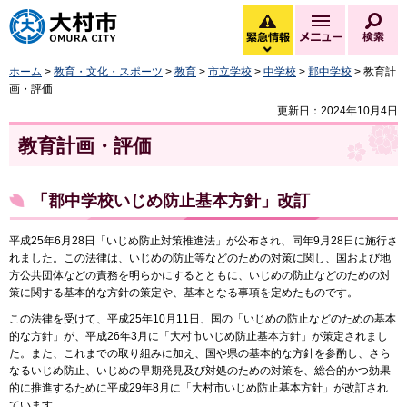
大村市
緊急情報
メニュー
検
緊急情報を開く
ホーム
>
教育・文化・スポーツ
>
教育
>
市立学校
>
中学校
>
郡中学校
> 教育計
画・評価
更新日：2024年10月4日
教育計画・評価
「郡中学校いじめ防止基本方針」改訂
平成25年6月28日「いじめ防止対策推進法」が公布され、同年9月28日に施行さ
れました。この法律は、いじめの防止等などのための対策に関し、国および地
方公共団体などの責務を明らかにするとともに、いじめの防止などのための対
策に関する基本的な方針の策定や、基本となる事項を定めたものです。
この法律を受けて、平成25年10月11日、国の「いじめの防止などのための基本
的な方針」が、平成26年3月に「大村市いじめ防止基本方針」が策定されまし
た。また、これまでの取り組みに加え、国や県の基本的な方針を参酌し、さら
なるいじめ防止、いじめの早期発見及び対処のための対策を、総合的かつ効果
的に推進するために平成29年8月に「大村市いじめ防止基本方針」が改訂され
ています。