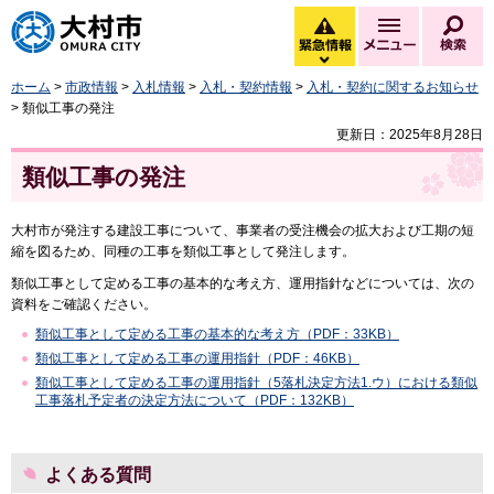
大村市
緊急情報
メニュー
検
緊急情報を開く
ホーム
>
市政情報
>
入札情報
>
入札・契約情報
>
入札・契約に関するお知らせ
> 類似工事の発注
更新日：2025年8月28日
類似工事の発注
大村市が発注する建設工事について、事業者の受注機会の拡大および工期の短
縮を図るため、同種の工事を類似工事として発注します。
類似工事として定める工事の基本的な考え方、運用指針などについては、次の
資料をご確認ください。
類似工事として定める工事の基本的な考え方（PDF：33KB）
類似工事として定める工事の運用指針（PDF：46KB）
類似工事として定める工事の運用指針（5落札決定方法1.ウ）における類似
工事落札予定者の決定方法について（PDF：132KB）
よくある質問