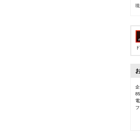
現
ド
企
8
電
フ