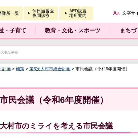
報を開く
休日当番医
AED設置
文字サ
避難所一覧
夜間診療
場所案内
祉・子育て
教育・文化・スポーツ
まちづ
・計画
>
施策
>
第6次大村市総合計画
> 市民会議（令和6年度開催）
市民会議（令和6年度開催）
大村市のミライを考える市民会議