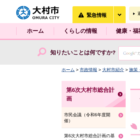
大村市
緊急情
緊急情報
ホーム
くらしの情報
健康・福
知りたいことは何ですか?
ホーム
>
市政情報
>
大村市紹介
>
施策
第6次大村市総合計
画
市民会議（令和6年度開
催）
第6次大村市総合計画の基