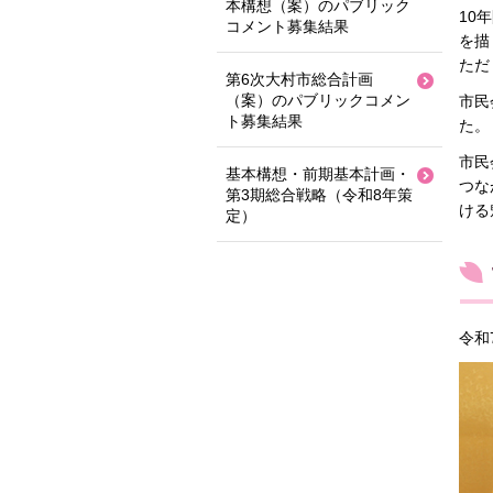
本構想（案）のパブリック
10
コメント募集結果
を描
ただ
第6次大村市総合計画
（案）のパブリックコメン
市民
ト募集結果
た。
市民
基本構想・前期基本計画・
つな
第3期総合戦略（令和8年策
ける
定）
令和