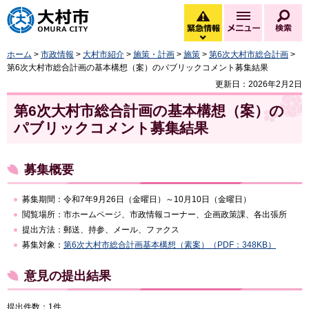
大村市
緊急情報
メニュー
検
緊急情報を開く
ホーム
>
市政情報
>
大村市紹介
>
施策・計画
>
施策
>
第6次大村市総合計画
>
第6次大村市総合計画の基本構想（案）のパブリックコメント募集結果
更新日：2026年2月2日
第6次大村市総合計画の基本構想（案）の
パブリックコメント募集結果
募集概要
募集期間：令和7年9月26日（金曜日）～10月10日（金曜日）
閲覧場所：市ホームページ、市政情報コーナー、企画政策課、各出張所
提出方法：郵送、持参、メール、ファクス
募集対象：
第6次大村市総合計画基本構想（素案）（PDF：348KB）
意見の提出結果
提出件数：1件