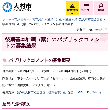
大村市
緊急情報
メニュー
検
緊急情報を開く
ホーム
>
市政情報
>
大村市紹介
>
施策・計画
>
施策
>
第5次大村市総合計画
>
後期基本計画（案）のパブリックコメントの募集結果
更新日：2024年4月3日
後期基本計画（案）のパブリックコメン
トの募集結果
パブリックコメントの募集概要
募集期間：令和2年12月16日（水曜日）～令和3年1月8日（金曜日）
閲覧場所：市ホームページ、市役所情報コーナー、企画政策課、市内各出張所
提出方法：書面提出、ファクス、電子メール
募集対象：
第5次大村市総合計画・後期基本計画（案）（PDF：11,324KB）
意見の提出状況