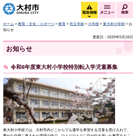
大村市
緊急情報
メニュー
検
緊急情報を開く
ホーム
>
教育・文化・スポーツ
>
教育
>
市立学校
>
小学校
>
東大村小学校
> お
知らせ
更新日：2026年5月18日
お知らせ
令和8年度東大村小学校特別転入学児童募集
東大村小学校では、大村市内どこからでも通学を希望する児童を受け入れて、
豊かな自然に恵まれた環境の中で、ひとりひとりに目が行き届いた教育をおこ