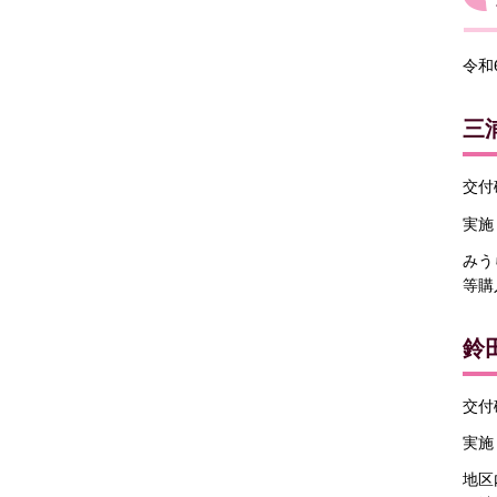
令和
三
交付確
実施
みう
等購
鈴
交付確
実施
地区