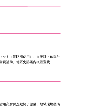
マット（消防団使用）、血圧計・体温計
営費補助、地区史跡案内板設置費
館用高肘付座敷椅子整備、地域環境整備