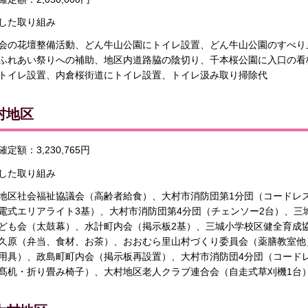
した取り組み
会の花壇整備活動、どん牛山公園にトイレ設置、どん牛山公園のすべり
ふれあい祭りへの補助、地区内道路脇の陰切り、千本桜公園に入口の看
トイレ設置、内倉桜街道にトイレ設置、トイレ汲み取り掃除代
村地区
定額：3,230,765円
した取り組み
地区社会福祉協議会（高齢者給食）、大村市消防団第1分団（コードレス
電式エリアライト3基）、大村市消防団第4分団（チェンソー2台）、三
ども会（太鼓幕）、水計町内会（掲示板2基）、三城小学校区健全育成協
久原（弁当、食材、お茶）、おおむら里山村づくり委員会（薬膳教室他
用具）、政島町町内会（掲示板再設置）、大村市消防団4分団（コード
髙机・折り畳み椅子）、大村地区老人クラブ連合会（自走式草刈機1台