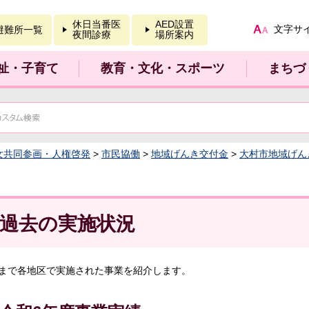
報を開く
休日当番医
AED設置
文字サ
避難所一覧
夜間診療
場所案内
祉・子育て
教育・文化・スポーツ
まちづ
女共同参画・人権啓発
>
市民協働
>
地域げんき交付金
>
大村市地域げん
過去の実施状況
まで各地区で実施された事業を紹介します。