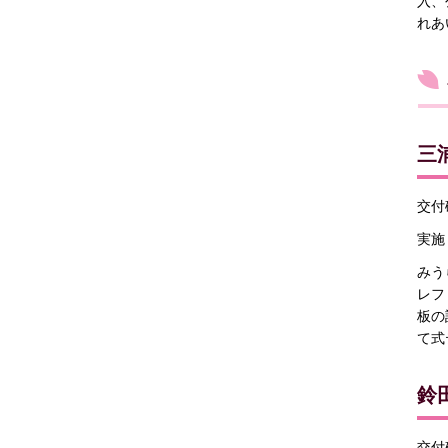
入、
れあ
三
交付確
実施
みう
レフ
板の
て式
鈴
交付確