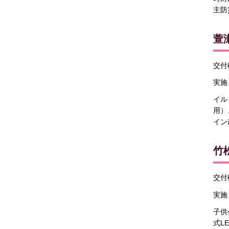
主防
萱
交付確
実施
イル
用）
イン
竹
交付確
実施
子供
式L