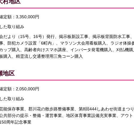
大村地区
定額：3,350,000円
した取り組み
会だより（15号、16号）発行、揭示板新設工事、掲示板背面防水工事
事、防犯カメラ設置「6町内」、マラソン大会用看板購入、ラジオ体操参
カップ購入、高齢者向けスマホ講座、インバータ発電機購入、刈払機購
板購入、精霊流し交通整理用三角コーン購入
瀬地区
定額：2,050,000円
した取り組み
芸能保存事業、郡川花の散步路整備事業、第8回444しあわせ街道まつ
公共部分の提示・整備・運営事業、地区体育事業設備充実事業、アウト
150周年記念事業