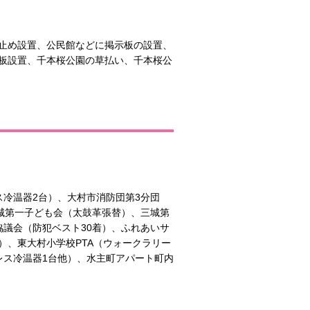
止め設置、公民館などに掲示板の設置、
板設置、千本桜公園の草払い、千本桜公
冷温器2台）、大村市消防団第3分団
城第一子ども会（太鼓革張替）、三城第
議会（防犯ベスト30着）、ふれあいサ
）、東大村小学校PTA（ウォークラリー
レス冷温器1台他）、水主町アパート町内
）