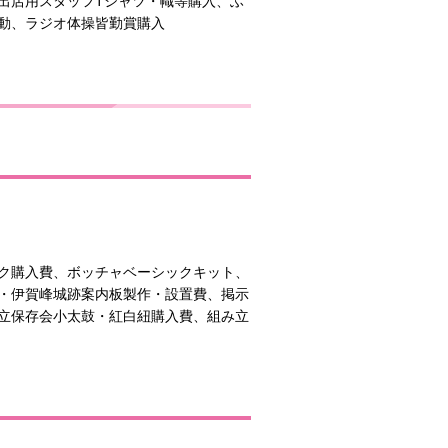
出店用スタッフTシャツ・幟等購入、ふ
動、ラジオ体操皆勤賞購入
ク購入費、ボッチャベーシックキット、
・伊賀峰城跡案内板製作・設置費、掲示
立保存会小太鼓・紅白紐購入費、組み立