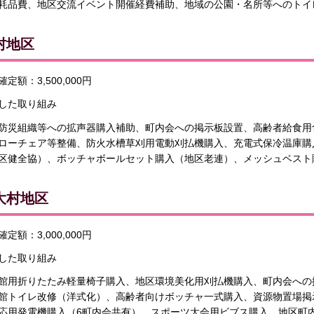
耗品費、地区交流イベント開催経費補助、地域の公園・名所等へのトイ
村地区
定額：3,500,000円
した取り組み
防災組織等への拡声器購入補助、町内会への掲示板設置、高齢者給食用
ローチェア等整備、防火水槽草刈用電動刈払機購入、充電式保冷温庫購
区健全協）、ボッチャボールセット購入（地区老連）、メッシュベスト
大村地区
定額：3,000,000円
した取り組み
館用折りたたみ軽量椅子購入、地区環境美化用刈払機購入、町内会への
館トイレ改修（洋式化）、高齢者向けボッチャ一式購入、資源物置場掲
応用発電機購入（6町内会共有）、スポーツ大会用ビブス購入、地区町