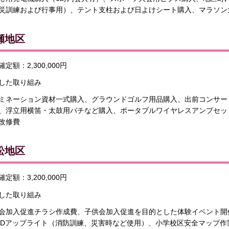
災訓練および行事用）、テント支柱および日よけシート購入、マラソン
瀬地区
定額：2,300,000円
した取り組み
ミネーション資材一式購入、グラウンドゴルフ用品購入、出前コンサー
、浮立用横笛・太鼓用バチなど購入、ポータブルワイヤレスアンプセッ
改修費
松地区
定額：3,200,000円
した取り組み
会加入促進チラシ作成費、子供会加入促進を目的とした体験イベント開
EDアップライト（消防訓練、災害時など使用）、小学校区安全マップ