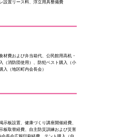
レ設置リース料、浮立用具整備費
食材費および弁当箱代、公民館用高机・
入（消防団使用）、防犯ベスト購入（小
購入（地区町内会長会）
掲示板設置、健康づくり講座開催経費、
示板取替経費、自主防災訓練および災害
内会長会広報印刷経費、テント購入（自