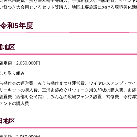
公民館用高机・折り畳み椅子等購入、子供相撲大会開催経費、イベント
い餅つき大会用せいろセット等購入、地区主要施設における環境美化活
令和5年度
浦地区
定額：2,050,000円
した取り組み
ら勘作会の運営費、みうら勘作まつり運営費、ワイヤレスアンプ・マイ
リーキットの購入費、三浦史跡めぐりウォーク用矢印板の購入費、史跡
設置費（西部町公民館）、みんなの広場フェンス設置・補修費、今村浮
テントの購入費
田地区
定額：2,050,000円