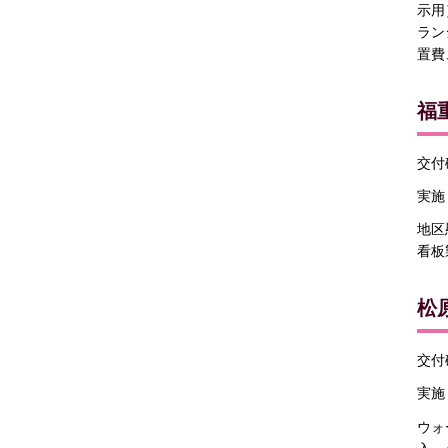
示用
ラン
置費
福
交付確
実施
地区
看板
松
交付確
実施
ウォ