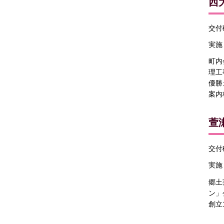
西
交付確
実施
町内
理工
優勝
案内
萱
交付確
実施
郷土
ン」
創立