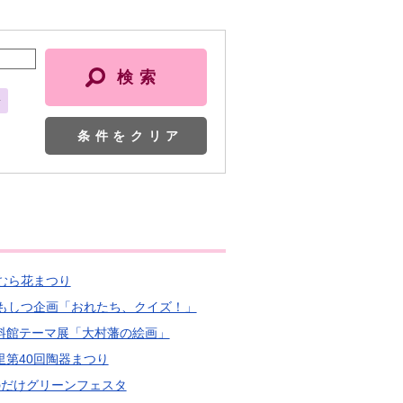
会
条件をクリア
おむら花まつり
 こどもしつ企画「おれたち、クイズ！」
史資料館テーマ展「大村藩の絵画」
の里第40回陶器まつり
4回のだけグリーンフェスタ