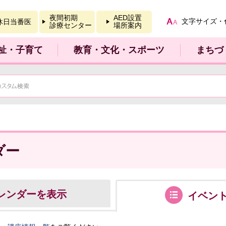
報を開く
夜間初期
AED設置
文字サイズ・
休日当番医
診療センター
場所案内
祉・子育て
教育・文化・スポーツ
まちづ
ダー
レンダーを表示
イベン