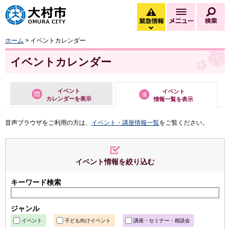
大村市
緊急情報
メニュー
検
緊急情報を開く
ホーム
> イベントカレンダー
イベントカレンダー
イベント
イベント
カレンダーを表示
情報一覧を表示
音声ブラウザをご利用の方は、
イベント・講座情報一覧
をご覧ください。
イベント情報を絞り込む
キーワード検索
ジャンル
イベント
子ども向けイベント
講座・セミナー・相談会