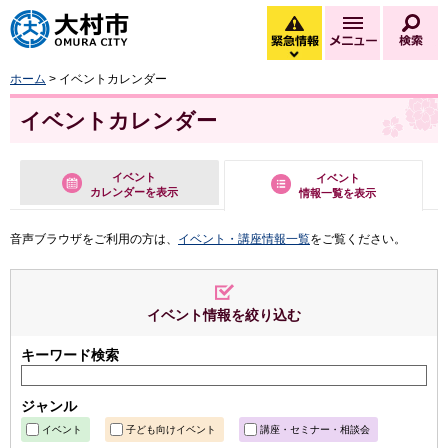
大村市
緊急情報
メニュー
検
緊急情報を開く
ホーム
> イベントカレンダー
イベントカレンダー
イベント
イベント
カレンダーを表示
情報一覧を表示
音声ブラウザをご利用の方は、
イベント・講座情報一覧
をご覧ください。
イベント情報を絞り込む
キーワード検索
ジャンル
イベント
子ども向けイベント
講座・セミナー・相談会