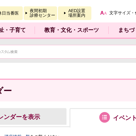
報を開く
夜間初期
AED設置
文字サイズ・
休日当番医
診療センター
場所案内
祉・子育て
教育・文化・スポーツ
まちづ
ダー
レンダーを表示
イベン