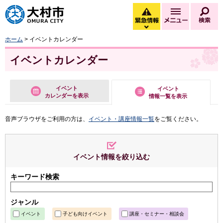
大村市
緊急情報
メニュー
検
緊急情報を開く
ホーム
> イベントカレンダー
イベントカレンダー
イベント
イベント
カレンダーを表示
情報一覧を表示
音声ブラウザをご利用の方は、
イベント・講座情報一覧
をご覧ください。
イベント情報を絞り込む
キーワード検索
ジャンル
イベント
子ども向けイベント
講座・セミナー・相談会