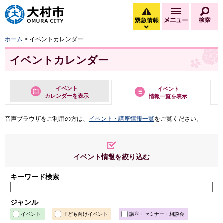
大村市
緊急情報
メニュー
検
緊急情報を開く
ホーム
> イベントカレンダー
イベントカレンダー
イベント
イベント
カレンダーを表示
情報一覧を表示
音声ブラウザをご利用の方は、
イベント・講座情報一覧
をご覧ください。
イベント情報を絞り込む
キーワード検索
ジャンル
イベント
子ども向けイベント
講座・セミナー・相談会