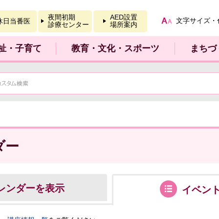
報を開く
夜間初期
AED設置
文字サイズ・
休日当番医
診療センター
場所案内
祉・子育て
教育・文化・スポーツ
まちづ
ダー
レンダーを表示
イベン