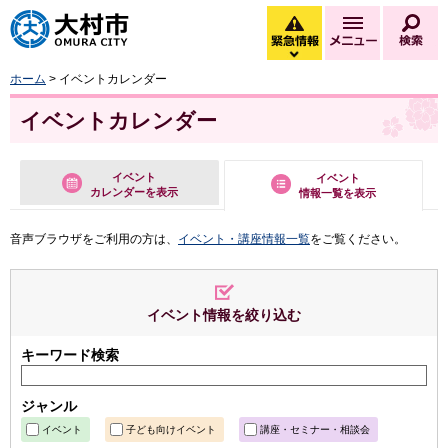
大村市
緊急情報
メニュー
検
緊急情報を開く
ホーム
> イベントカレンダー
イベントカレンダー
イベント
イベント
カレンダーを表示
情報一覧を表示
音声ブラウザをご利用の方は、
イベント・講座情報一覧
をご覧ください。
イベント情報を絞り込む
キーワード検索
ジャンル
イベント
子ども向けイベント
講座・セミナー・相談会