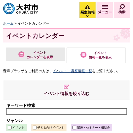
大村市
緊急情報
メニュー
検
緊急情報を開く
ホーム
> イベントカレンダー
イベントカレンダー
イベント
イベント
カレンダーを表示
情報一覧を表示
音声ブラウザをご利用の方は、
イベント・講座情報一覧
をご覧ください。
イベント情報を絞り込む
キーワード検索
ジャンル
イベント
子ども向けイベント
講座・セミナー・相談会