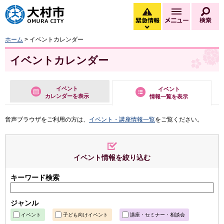
大村市
緊急情報
メニュー
検
緊急情報を開く
ホーム
> イベントカレンダー
イベントカレンダー
イベント
イベント
カレンダーを表示
情報一覧を表示
音声ブラウザをご利用の方は、
イベント・講座情報一覧
をご覧ください。
イベント情報を絞り込む
キーワード検索
ジャンル
イベント
子ども向けイベント
講座・セミナー・相談会