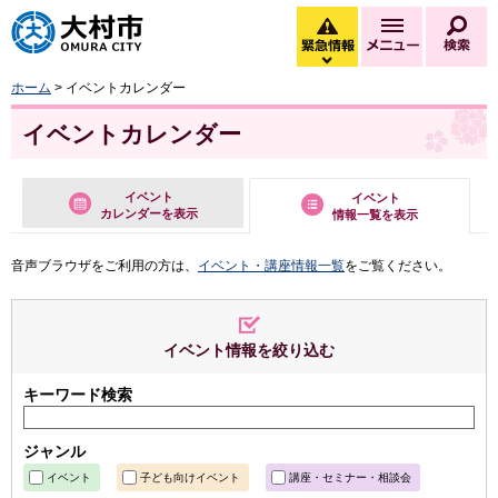
大村市
緊急情報
メニュー
検
緊急情報を開く
ホーム
> イベントカレンダー
イベントカレンダー
イベント
イベント
カレンダーを表示
情報一覧を表示
音声ブラウザをご利用の方は、
イベント・講座情報一覧
をご覧ください。
イベント情報を絞り込む
キーワード検索
ジャンル
イベント
子ども向けイベント
講座・セミナー・相談会