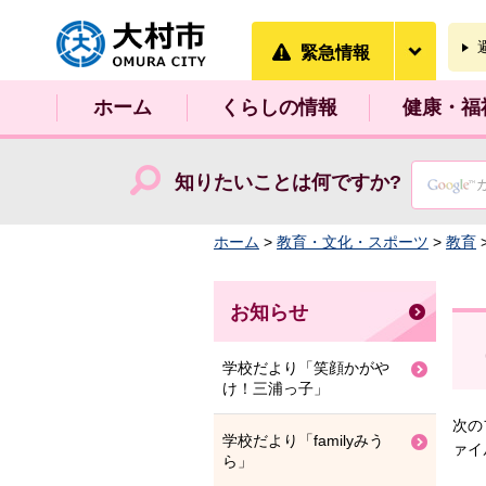
大村市
緊急情
緊急情報
ホーム
くらしの情報
健康・福
知りたいことは何ですか?
ホーム
>
教育・文化・スポーツ
>
教育
お知らせ
学校だより「笑顔かがや
け！三浦っ子」
次の
学校だより「familyみう
ァイ
ら」