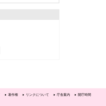
項
著作権
リンクについて
庁舎案内
開庁時間