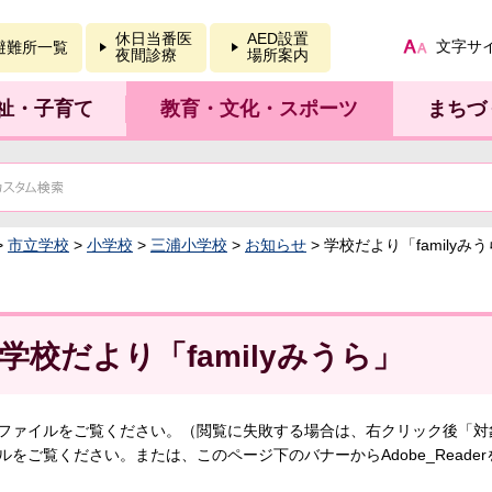
報を開く
休日当番医
AED設置
文字サ
避難所一覧
夜間診療
場所案内
祉・子育て
教育・文化・スポーツ
まちづ
>
市立学校
>
小学校
>
三浦小学校
>
お知らせ
> 学校だより「familyみ
学校だより「familyみうら」
ファイルをご覧ください。（閲覧に失敗する場合は、右クリック後「対
ルをご覧ください。または、このページ下のバナーからAdobe_Read