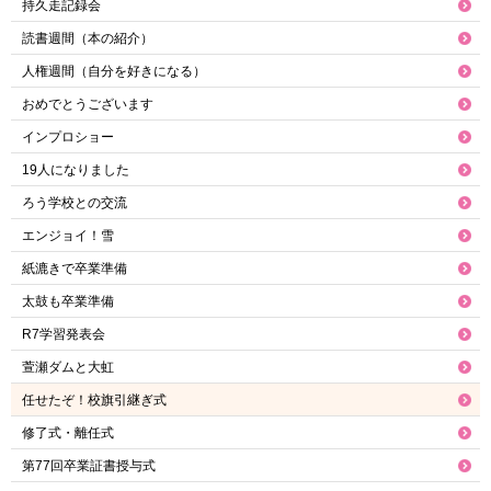
持久走記録会
読書週間（本の紹介）
人権週間（自分を好きになる）
おめでとうございます
インプロショー
19人になりました
ろう学校との交流
エンジョイ！雪
紙漉きで卒業準備
太鼓も卒業準備
R7学習発表会
萱瀬ダムと大虹
任せたぞ！校旗引継ぎ式
修了式・離任式
第77回卒業証書授与式