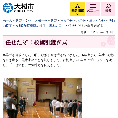
大村市
緊急情報
メニュー
検
緊急情報を開く
ホーム
>
教育・文化・スポーツ
>
教育
>
市立学校
>
小学校
>
黒木小学校
>
活動
の様子
>
令和7年度活動の様子「黒木の里」
> 任せたぞ！校旗引継ぎ式
更新日：2026年3月30日
任せたぞ！校旗引継ぎ式
卒業式を目前にした13日、校旗引継ぎ式を行いました。6年生から5年生へ校旗
を引き継ぎ、黒木小のことを託しました。在校生から6年生にプレゼントを渡
し、「任せてね」の気持ちを伝えました。