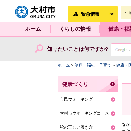
大村市
緊急情
緊急情報
ホーム
くらしの情報
健康・福
知りたいことは何ですか?
ホーム
>
健康・福祉・子育て
>
健康・
健康づくり
市民ウォーキング
大村市ウオーキングコース
なが
靴の正しい履き方
当た