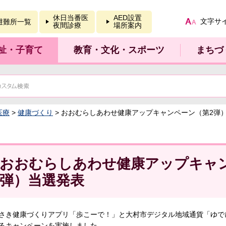
報を開く
休日当番医
AED設置
文字サ
避難所一覧
夜間診療
場所案内
祉・子育て
教育・文化・スポーツ
まちづ
医療
>
健康づくり
> おおむらしあわせ健康アップキャンペーン（第2弾
おおむらしあわせ健康アップキャ
弾）当選発表
さき健康づくりアプリ「歩こーで！」と大村市デジタル地域通貨「ゆで
るキャンペーンを実施しました。