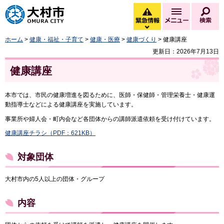
大村市
緊急情報
メニュー
検
緊急情報を開く
ホーム
>
健康・福祉・子育て
>
健康・医療
>
健康づくり
> 健康講座
更新日：2026年7月13日
健康講座
本市では、市民の健康増進を図るために、医師・保健師・管理栄養士・健康運
動指導士などによる健康講座を実施しています。
事業所や婦人会・町内会など各団体からの講師派遣依頼を受け付けています。
健康講座チラシ（PDF：621KB）
対象団体
大村市内の5人以上の団体・グループ
内容