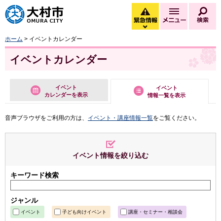
大村市
緊急情報
メニュー
検
緊急情報を開く
ホーム
> イベントカレンダー
イベントカレンダー
イベント
イベント
カレンダーを表示
情報一覧を表示
音声ブラウザをご利用の方は、
イベント・講座情報一覧
をご覧ください。
イベント情報を絞り込む
キーワード検索
ジャンル
イベント
子ども向けイベント
講座・セミナー・相談会