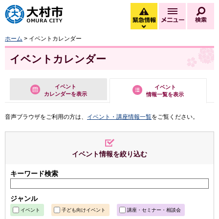
大村市
緊急情報
メニュー
検
緊急情報を開く
ホーム
> イベントカレンダー
イベントカレンダー
イベント
イベント
カレンダーを表示
情報一覧を表示
音声ブラウザをご利用の方は、
イベント・講座情報一覧
をご覧ください。
イベント情報を絞り込む
キーワード検索
ジャンル
イベント
子ども向けイベント
講座・セミナー・相談会