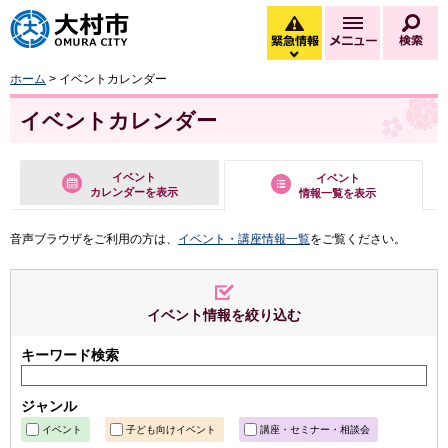
大村市
緊急情報
メニュー
検
緊急情報を開く
ホーム
> イベントカレンダー
イベントカレンダー
イベント
イベント
カレンダーを表示
情報一覧を表示
音声ブラウザをご利用の方は、
イベント・講座情報一覧
をご覧ください。
イベント情報を絞り込む
キーワード検索
ジャンル
イベント
子ども向けイベント
講座・セミナー・相談会