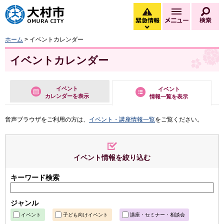
大村市
緊急情報
メニュー
検
緊急情報を開く
ホーム
> イベントカレンダー
イベントカレンダー
イベント
イベント
カレンダーを表示
情報一覧を表示
音声ブラウザをご利用の方は、
イベント・講座情報一覧
をご覧ください。
イベント情報を絞り込む
キーワード検索
ジャンル
イベント
子ども向けイベント
講座・セミナー・相談会